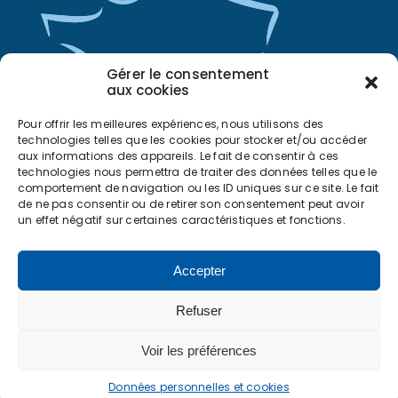
Gérer le consentement
aux cookies
Pour offrir les meilleures expériences, nous utilisons des
technologies telles que les cookies pour stocker et/ou accéder
aux informations des appareils. Le fait de consentir à ces
technologies nous permettra de traiter des données telles que le
comportement de navigation ou les ID uniques sur ce site. Le fait
de ne pas consentir ou de retirer son consentement peut avoir
un effet négatif sur certaines caractéristiques et fonctions.
Accepter
+ NOS ENGAGEMENTS
+ NOS SERVICES
+ SAFRAIR RECRUTE
+ CONTACT
+ NOS PARTENAIRES
Refuser
COPYRIGHT © 2023 – SAFRAIR. TOUS DROITS RÉSERVÉS. RÉALISATION &
Voir les préférences
HÉBERGEMENT : ADIANE SAS – DAX –
WWW.ADIANE.COM
+ MENTIONS LÉGALES
+ DONNÉES PERSONNELLES ET COOKIES
Données personnelles et cookies